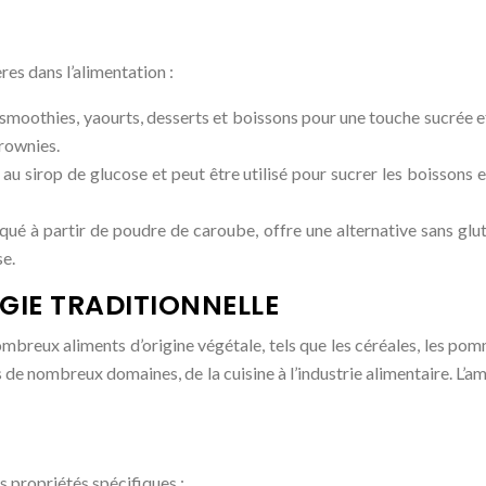
res dans l’alimentation :
smoothies, yaourts, desserts et boissons pour une touche sucrée e
brownies.
au sirop de glucose et peut être utilisé pour sucrer les boissons et
ué à partir de poudre de caroube, offre une alternative sans glute
se.
GIE TRADITIONNELLE
breux aliments d’origine végétale, tels que les céréales, les pomme
s de nombreux domaines, de la cuisine à l’industrie alimentaire. L’a
s propriétés spécifiques :