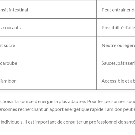
nsit intestinal
Peut entraîner d
es courants
Possibilité d’al
t sucré
Neutre ou légèr
e caroube
Sauces, pâtisser
l’amidon
Accessible et a
hoisir la source d’énergie la plus adaptée. Pour les personnes souci
personnes recherchant un apport énergétique rapide, l’amidon peut ê
individuels. Il est important de consulter un professionnel de santé