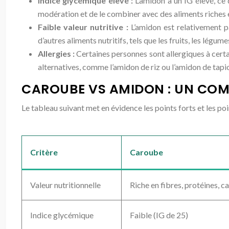
Indice glycémique élevé :
L’amidon a un IG élevé, ce
modération et de le combiner avec des aliments riches 
Faible valeur nutritive :
L’amidon est relativement p
d’autres aliments nutritifs, tels que les fruits, les légume
Allergies :
Certaines personnes sont allergiques à certai
alternatives, comme l’amidon de riz ou l’amidon de tapi
CAROUBE VS AMIDON : UN COM
Le tableau suivant met en évidence les points forts et les p
Critère
Caroube
Valeur nutritionnelle
Riche en fibres, protéines, 
Indice glycémique
Faible (IG de 25)