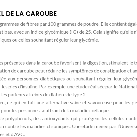
EL DE LA CAROUBE
10 grammes de fibres par 100 grammes de poudre. Elle contient égal
t bas, avec un indice glycémique (IG) de 25. Cela signifie qu’elle 
iques ou celles souhaitant réguler leur glycémie.
es présentes dans la caroube favorisent la digestion, stimulent le t
ation de caroube peut réduire les symptômes de constipation et amé
tée aux personnes diabétiques ou souhaitant réguler leur glyc
ir les pics d’insuline. Par exemple, une étude réalisée par le Natio
 les patients atteints de diabète de type 2.
en, ce qui en fait une alternative saine et savoureuse pour les 
e pour les personnes souffrant de la maladie cœliaque.
e polyphénols, des antioxydants qui protègent les cellules cont
tion contre les maladies chroniques. Une étude menée par l’Univers
es et d’AVC.