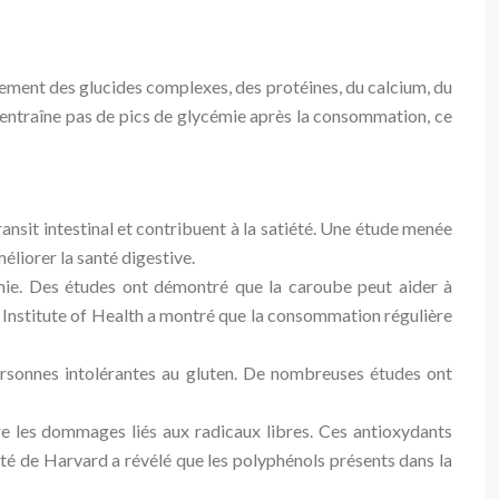
ement des glucides complexes, des protéines, du calcium, du
n’entraîne pas de pics de glycémie après la consommation, ce
ransit intestinal et contribuent à la satiété. Une étude menée
liorer la santé digestive.
émie. Des études ont démontré que la caroube peut aider à
nal Institute of Health a montré que la consommation régulière
personnes intolérantes au gluten. De nombreuses études ont
re les dommages liés aux radicaux libres. Ces antioxydants
ité de Harvard a révélé que les polyphénols présents dans la