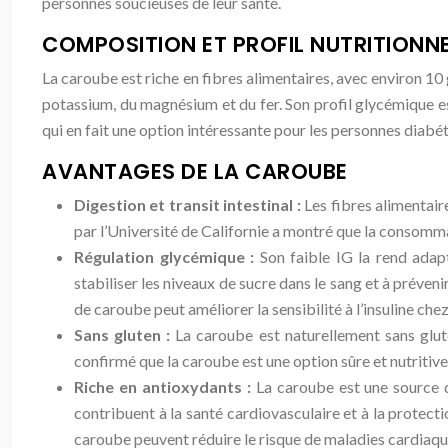
personnes soucieuses de leur santé.
COMPOSITION ET PROFIL NUTRITIONN
La caroube est riche en fibres alimentaires, avec environ 
potassium, du magnésium et du fer. Son profil glycémique es
qui en fait une option intéressante pour les personnes diabét
AVANTAGES DE LA CAROUBE
Digestion et transit intestinal :
Les fibres alimentair
par l’Université de Californie a montré que la consomm
Régulation glycémique :
Son faible IG la rend adap
stabiliser les niveaux de sucre dans le sang et à préven
de caroube peut améliorer la sensibilité à l’insuline chez
Sans gluten :
La caroube est naturellement sans glut
confirmé que la caroube est une option sûre et nutritiv
Riche en antioxydants :
La caroube est une source d
contribuent à la santé cardiovasculaire et à la protec
caroube peuvent réduire le risque de maladies cardiaqu