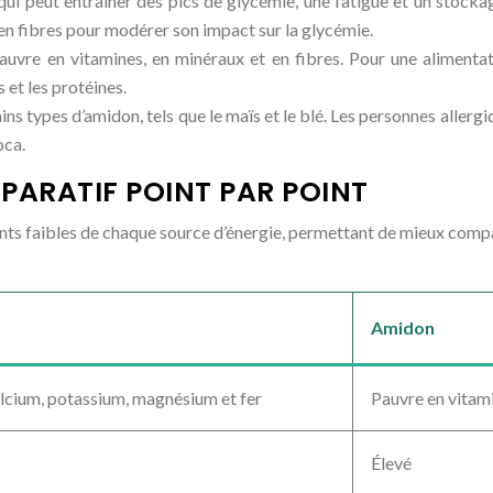
 qui peut entraîner des pics de glycémie, une fatigue et un stock
en fibres pour modérer son impact sur la glycémie.
auvre en vitamines, en minéraux et en fibres. Pour une alimentat
s et les protéines.
ns types d’amidon, tels que le maïs et le blé. Les personnes allerg
oca.
PARATIF POINT PAR POINT
oints faibles de chaque source d’énergie, permettant de mieux compa
Amidon
calcium, potassium, magnésium et fer
Pauvre en vitami
Élevé